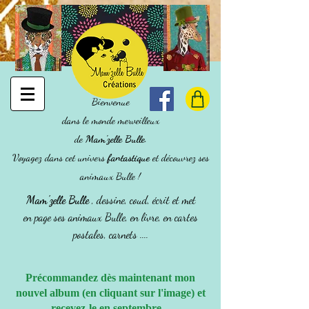
Bienvenue
dans le monde merveilleux
de
Mam'zelle Bulle
.
Voyagez dans cet univers
fantastique
et découvrez ses
animaux Bulle !
Mam'zelle Bulle
, dessine, coud, écrit et met
en page ses animaux Bulle, en livre, en cartes
postales, carnets ....
Précommandez dès maintenant mon
nouvel album (en cliquant sur l'image) et
recevez-le en septembre.