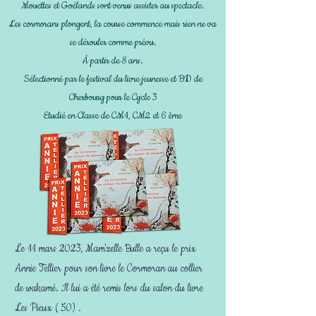
Mouettes et Goélands sont venus assister au spectacle.
Les cormorans plongen
t, la course commence mais rien ne va
se dérouler comme prévu.
À partir de 8 ans.
Sélectionné par le festival du livre jeunesse et BD de
Cherbourg pour le Cycle 3
Etudié en Classe de CM1, CM2 et 6 ème
Le 11 mars 2023, Mam'zelle Bulle a reçu le prix
Annie Tellier pour son livre le Cormoran au collier
de wakamé. Il lui a été remis lors du salon du livre
Les Pieux ( 50) .