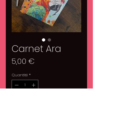
Carnet Ara
Prix
5,00 €
Quantité
*
Ajouter au panier
1 carnet Ara
Format A5