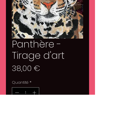
Panthère -
Tirage d'art
Prix
38,00 €
Quantité
*
Ajouter au panier
-Format A4