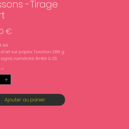
ssons -Tirage
rt
Prix
00 €
t A4
 d'art sur papier Torchon 285 g
 signé, numéroté, limité à 25
ires.
é
*
mé en France
 non encadré.
Ajouter au panier